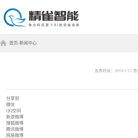
首页-新闻中心
发表时间：2019/1/11
分享到
微信
QQ空间
新浪微博
搜狐微博
腾讯微博
网易微博